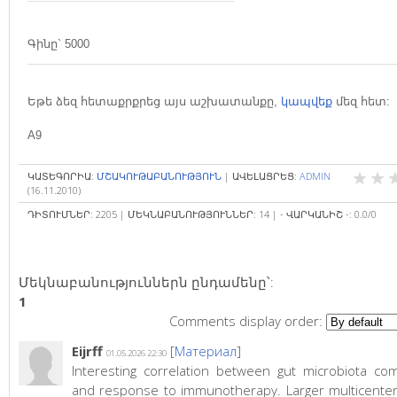
Գինը` 5000
Եթե ձեզ հետաքրքրեց այս աշխատանքը,
կապվեք
մեզ հետ:
A9
ԿԱՏԵԳՈՐԻԱ
:
ՄՇԱԿՈՒԹԱԲԱՆՈՒԹՅՈՒՆ
|
ԱՎԵԼԱՑՐԵՑ
:
ADMIN
(16.11.2010)
ԴԻՏՈՒՄՆԵՐ
:
2205
|
ՄԵԿՆԱԲԱՆՈՒԹՅՈՒՆՆԵՐ
:
14
|
- ՎԱՐԿԱՆԻՇ -
:
0.0
/
0
Մեկնաբանություններն ընդամենը՝
:
1
Comments display order:
Eijrff
[
Материал
]
01.05.2026 22:30
Interesting correlation between gut microbiota com
and response to immunotherapy. Larger multicenter