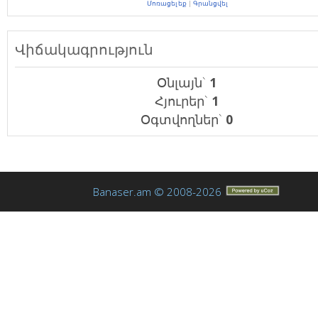
Մոռացել եք
|
Գրանցվել
Վիճակագրություն
Օնլայն`
1
Հյուրեր`
1
Օգտվողներ`
0
Banaser.am © 2008-2026