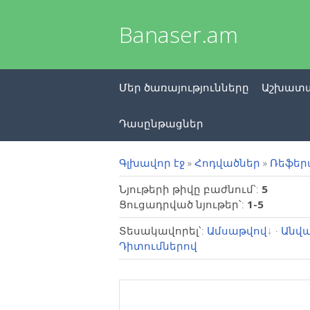
Banaser.am
Մեր ծառայությունները
Աշխատա
Դասընթացներ
Գլխավոր էջ
»
Հոդվածներ
»
Ռեֆե
Նյութերի թիվը բաժնում՝
:
5
Ցուցադրված նյութեր՝
:
1-5
Տեսակավորել՝
:
Ամսաթվով
·
Անվա
Դիտումներով