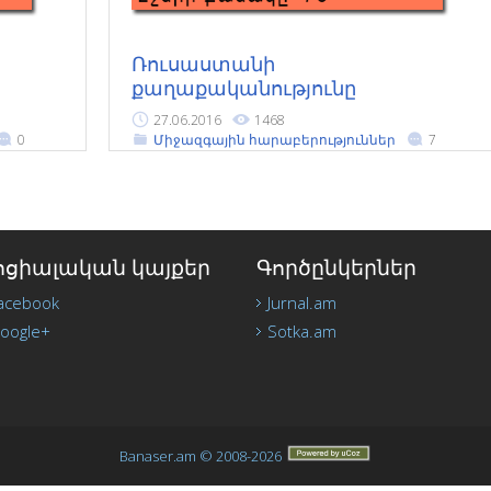
Ռուսաստանի
քաղաքականությունը
Հարավային Կովկասում 1991-
27.06.2016
1468
2000թթ.
0
Միջազգային հարաբերություններ
7
ոցիալական կայքեր
Գործընկերներ
acebook
Jurnal.am
oogle+
Sotka.am
Banaser.am © 2008-2026