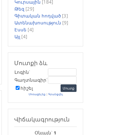
Կուրսային
[184]
Թեզ
[29]
Գիտական հոդված
[3]
Ատենախոսություն
[9]
Էսսե
[4]
Այլ
[4]
Մուտքի ձև
Լոգին`
Գաղտնագիր`
հիշել
Մոռացել եք
|
Գրանցվել
Վիճակագրություն
Օնլայն`
1