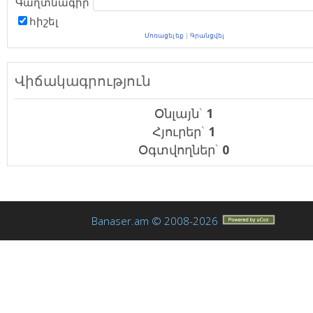
Գաղտնագիր`
հիշել
Մոռացել եք
|
Գրանցվել
Վիճակագրություն
Օնլայն`
1
Հյուրեր`
1
Օգտվողներ`
0
Banaser.am © 2008-2026