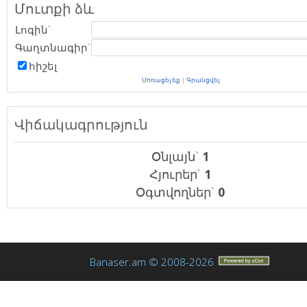
Մուտքի ձև
Լոգին`
Գաղտնագիր`
հիշել
Մոռացել եք
|
Գրանցվել
Վիճակագրություն
Օնլայն`
1
Հյուրեր`
1
Օգտվողներ`
0
Banaser.am © 2008-2026