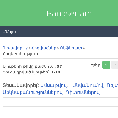
Banaser.am
Մենյու
Գլխավոր էջ
»
Հոդվածներ
»
Ռեֆերատ
»
Հոգեբանություն
Էջեր
:
1
2
Նյութերի թիվը բաժնում՝
:
37
Ցուցադրված նյութեր՝
:
1-10
Տեսակավորել՝
:
Ամսաթվով
·
Անվանումով
·
Ռեյ
Մեկնաբանություններով
·
Դիտումներով