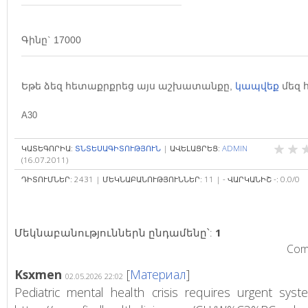
Գինը` 17000
Եթե ձեզ հետաքրքրեց այս աշխատանքը,
կապվեք
մեզ 
A30
ԿԱՏԵԳՈՐԻԱ
:
ՏՆՏԵՍԱԳԻՏՈՒԹՅՈՒՆ
|
ԱՎԵԼԱՑՐԵՑ
:
ADMIN
(16.07.2011)
ԴԻՏՈՒՄՆԵՐ
:
2431
|
ՄԵԿՆԱԲԱՆՈՒԹՅՈՒՆՆԵՐ
:
11
|
- ՎԱՐԿԱՆԻՇ -
:
0.0
/
0
Մեկնաբանություններն ընդամենը՝
:
1
Comm
Ksxmen
[
Материал
]
02.05.2026 22:02
Pediatric mental health crisis requires urgent sys