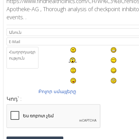
https://www.findhealthclinics.com/CH/W%C3%BCren
Apotheke-AG , Thorough analysis of checkpoint inhibit
events. .
Բոլոր սմայլերը
Կոդ՝ :