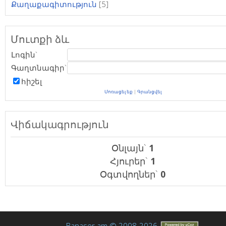
Քաղաքագիտություն
[5]
Մուտքի ձև
Լոգին`
Գաղտնագիր`
հիշել
Մոռացել եք
|
Գրանցվել
Վիճակագրություն
Օնլայն`
1
Հյուրեր`
1
Օգտվողներ`
0
Banaser.am © 2008-2026