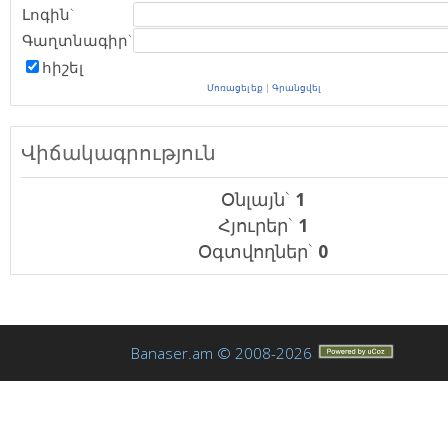
Լոգին`
Գաղտնագիր`
հիշել
Մոռացել եք
|
Գրանցվել
Վիճակագրություն
Օնլայն`
1
Հյուրեր`
1
Օգտվողներ`
0
Banaser.am © 2008-2026