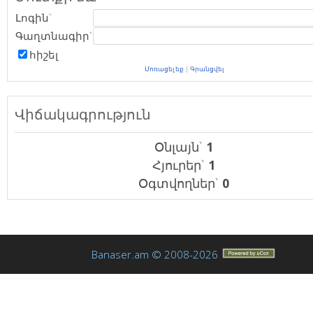
Լոգին`
Գաղտնագիր`
հիշել
Մոռացել եք
|
Գրանցվել
Վիճակագրություն
Օնլայն`
1
Հյուրեր`
1
Օգտվողներ`
0
Banaser.am © 2008-2026