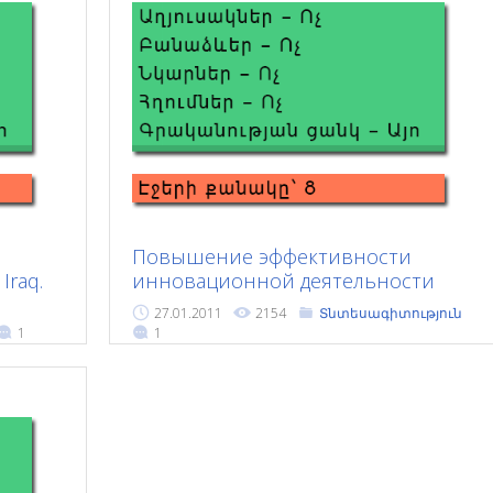
Повышение эффективности
 Iraq.
инновационной деятельности
машиностроительных
27.01.2011
2154
Տնտեսագիտություն
предприятий
1
1