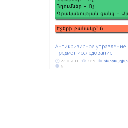
Антикризисное управление 
предмет исследование
27.01.2011
2315
Տնտեսագիտո
6