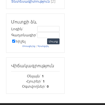
Տնտեսագիտություն
[2]
Մուտքի ձև
Լոգին`
Գաղտնագիր`
հիշել
Մոռացել եք
|
Գրանցվել
Վիճակագրություն
Օնլայն`
1
Հյուրեր`
1
Օգտվողներ`
0