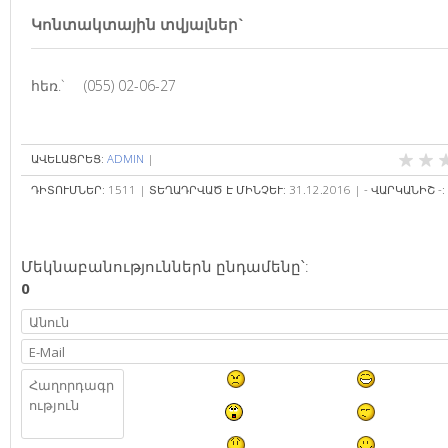
Կոնտակտային տվյալներ`
հեռ.`
(055) 02-06-27
ԱՎԵԼԱՑՐԵՑ
:
ADMIN
|
ԴԻՏՈՒՄՆԵՐ
:
1511
|
ՏԵՂԱԴՐՎԱԾ Է ՄԻՆՉԵՒ
:
31.12.2016
|
- ՎԱՐԿԱՆԻՇ -
:
Մեկնաբանություններն ընդամենը՝
:
0