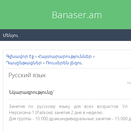
Banaser.am
Մենյու
Գլխավոր էջ
»
Հայտարարություններ
»
Դասընթացներ
»
Ռուսերեն լեզու
Русский язык
15.
Նկարագրությունը`
Занятия по русскому языку для всех возрастов. Ул 
Нерсисяна 1 (Райком). занятия 2 дня в неделю.
Для группы - 10 000 драм,индивидуальные занятия - 15 000 