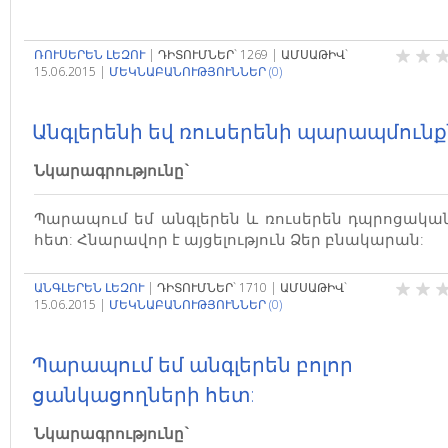
ՌՈՒՍԵՐԵՆ ԼԵԶՈՒ
|
ԴԻՏՈՒՄՆԵՐ`
1269
|
ԱՄՍԱԹԻՎ`
15.06.2015
|
ՄԵԿՆԱԲԱՆՈՒԹՅՈՒՆՆԵՐ (0)
Անգլերենի եվ ռուսերենի պարապմուն
Նկարագրությունը`
Պարապում եմ անգլերեն և ռուսերեն դպրոցակա
հետ: Հնարավոր է այցելություն Ձեր բնակարան:
ԱՆԳԼԵՐԵՆ ԼԵԶՈՒ
|
ԴԻՏՈՒՄՆԵՐ`
1710
|
ԱՄՍԱԹԻՎ`
15.06.2015
|
ՄԵԿՆԱԲԱՆՈՒԹՅՈՒՆՆԵՐ (0)
Պարապում եմ անգլերեն բոլոր
ցանկացողների հետ:
Նկարագրությունը`