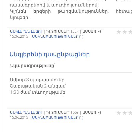
դասագրքերով և աուդիո լսումներով:
Կլինեն երգերի թարգմանություններ, հետա
նյութեր :
ԱՆԳԼԵՐԵՆ ԼԵԶՈՒ
|
ԴԻՏՈՒՄՆԵՐ`
1554
|
ԱՄՍԱԹԻՎ`
15.06.2015
|
ՄԵԿՆԱԲԱՆՈՒԹՅՈՒՆՆԵՐ (1)
Անգլերենի դասընթացներ
Նկարագրությունը`
Ամիսը 8 պարապմունք
Շաբաթական 2 անգամ
1:30 ժամ տևողությամբ
ԱՆԳԼԵՐԵՆ ԼԵԶՈՒ
|
ԴԻՏՈՒՄՆԵՐ`
1663
|
ԱՄՍԱԹԻՎ`
15.06.2015
|
ՄԵԿՆԱԲԱՆՈՒԹՅՈՒՆՆԵՐ (1)