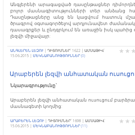
Անգլերենի արագացված դասընթացներ դիմորդն
բոլոր մասնագիտությունների տեր անձանց հ
Դասընթացները անց են կացվում հատուկ մշ
ծրագրով օգտագործելով արդյունավետ ժամանա
դասագրքեր և ընդգրկում են առաջին իսկ պահից
լեզվի միջավայր:
ԱՆԳԼԵՐԵՆ ԼԵԶՈՒ
|
ԴԻՏՈՒՄՆԵՐ`
1622
|
ԱՄՍԱԹԻՎ`
15.06.2015
|
ՄԵԿՆԱԲԱՆՈՒԹՅՈՒՆՆԵՐ (0)
Արաբերեն լեզվի անհատական ուսուցո
Նկարագրությունը`
Արաբերեն լեզվի անհատական ուսուցում բարձր
մասնագետի կողմից:
ԱՐԱԲԵՐԵՆ ԼԵԶՈՒ
|
ԴԻՏՈՒՄՆԵՐ`
1698
|
ԱՄՍԱԹԻՎ`
15.06.2015
|
ՄԵԿՆԱԲԱՆՈՒԹՅՈՒՆՆԵՐ (11)