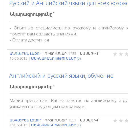
Русский и Английский языки для всех возра
Նկարագրությունը`
- Опытные специалисты по русскому и английскому 
помогут вам овладеть знаниями.
- Оплата доступная
ԱՆԳԼԵՐԵՆ ԼԵԶՈՒ
|
ԴԻՏՈՒՄՆԵՐ`
1425
|
ԱՄՍԱԹԻՎ`
15.06.2015
|
ՄԵԿՆԱԲԱՆՈՒԹՅՈՒՆՆԵՐ (0)
Английский и русский языки, обучение
Նկարագրությունը`
Мария приглашает Вас на занятия по английскому и ру
языками по следующим программам:
ԱՆԳԼԵՐԵՆ ԼԵԶՈՒ
|
ԴԻՏՈՒՄՆԵՐ`
1551
|
ԱՄՍԱԹԻՎ`
15.06.2015
|
ՄԵԿՆԱԲԱՆՈՒԹՅՈՒՆՆԵՐ (1)