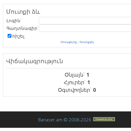
Մուտքի ձև
Լոգին`
Գաղտնագիր`
հիշել
Մոռացել եք
|
Գրանցվել
Վիճակագրություն
Օնլայն`
1
Հյուրեր`
1
Օգտվողներ`
0
Banaser.am © 2008-2026