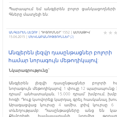
Պարապում եմ անգլերեն բոլոր ցանկացողների
Գները մատչելի են:
ԱՆԳԼԵՐԵՆ ԼԵԶՈՒ
|
ԴԻՏՈՒՄՆԵՐ`
1552
|
ԱՄՍԱԹԻՎ`
15.06.2015
|
ՄԵԿՆԱԲԱՆՈՒԹՅՈՒՆՆԵՐ (2)
Անգլերեն լեզվր դասընթացներ բոլորի
համար նորագույն մեթոդիկայով:
Նկարագրությունը`
Անգլերեն լեզվի դասընթացներ բոլորի հ
նորագույն մեթոդիկայով: 1 փուլը 12 պարապունք 3
դրամ՛ անհատական, 15.000 դրամ՛ խմբում, խմբ
հոգի: Դուք կսովորեք կարդալ, գրել, հասկանալ, խոս
Արագացվաց կուրսը 4 ամիս, լրիվ կուրսը 6
տևեղությամբ: Դասընթացները անց են կաց
Քեմբրիջի համալսարանի կողմից թողար