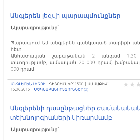
Անգլերեն լեզվի պարապմունքներ
Նկարագրությունը`
Պարապում եմ անգլերեն ցանկացած տարիքի ա
հետ.
Անհատական շաբաթական 2 անգամ 1:30
տևողությամբ, ամսական 20 000 դրամ, խմբակայ
000 դրամ:
ԱՆԳԼԵՐԵՆ ԼԵԶՈՒ
|
ԴԻՏՈՒՄՆԵՐ`
1590
|
ԱՄՍԱԹԻՎ`
15.06.2015
|
ՄԵԿՆԱԲԱՆՈՒԹՅՈՒՆՆԵՐ (0)
Անգլերենի դասընթացներ ժամանակա
տեխնոլոգիաների կիռարմամբ
Նկարագրությունը`